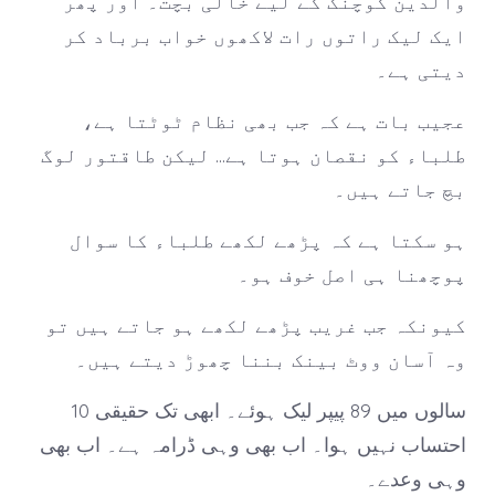
والدین کوچنگ کے لیے خالی بچت۔ اور پھر
ایک لیک راتوں رات لاکھوں خواب برباد کر
دیتی ہے۔
عجیب بات ہے کہ جب بھی نظام ٹوٹتا ہے،
طلباء کو نقصان ہوتا ہے… لیکن طاقتور لوگ
بچ جاتے ہیں۔
ہو سکتا ہے کہ پڑھے لکھے طلباء کا سوال
پوچھنا ہی اصل خوف ہو۔
کیونکہ جب غریب پڑھے لکھے ہو جاتے ہیں تو
وہ آسان ووٹ بینک بننا چھوڑ دیتے ہیں۔
10 سالوں میں 89 پیپر لیک ہوئے۔ ابھی تک حقیقی
احتساب نہیں ہوا۔ اب بھی وہی ڈرامہ ہے۔ اب بھی
وہی وعدے۔