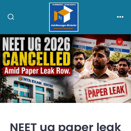
Skip
to
content
Search
Men
Toggle
NEET ug paper leak